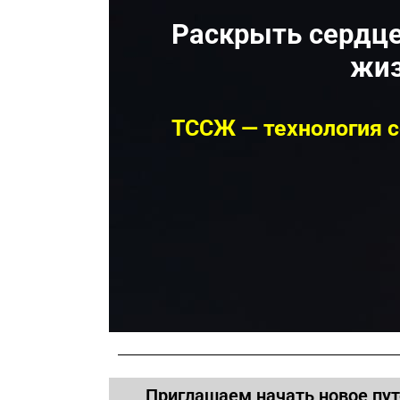
Раскрыть сердце
жиз
ТССЖ — технология с
Приглашаем начать новое пут