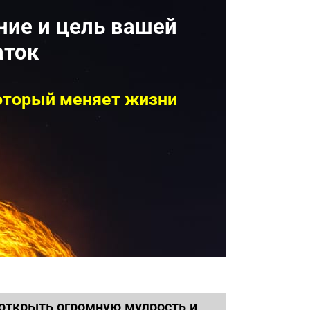
ние и цель вашей
аток
который меняет жизни
 открыть огромную мудрость и