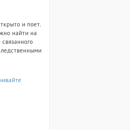
ткрыто и поет.
ожно найти на
 связанного
аследственными
чивайте