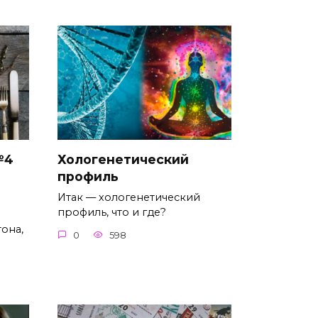
№4
Хологенетический
профиль
Итак — хологенетический
профиль, что и где?
она,
0
598