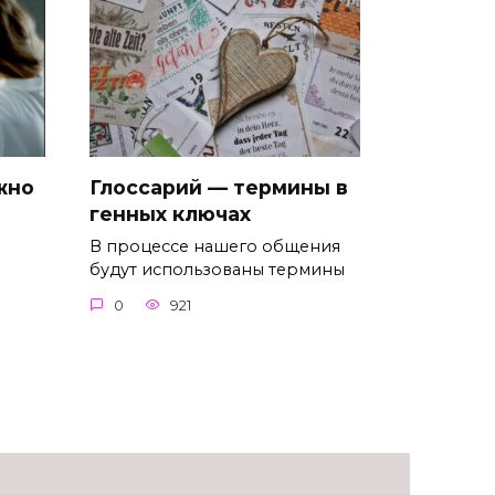
жно
Глоссарий — термины в
генных ключах
В процессе нашего общения
будут использованы термины
0
921