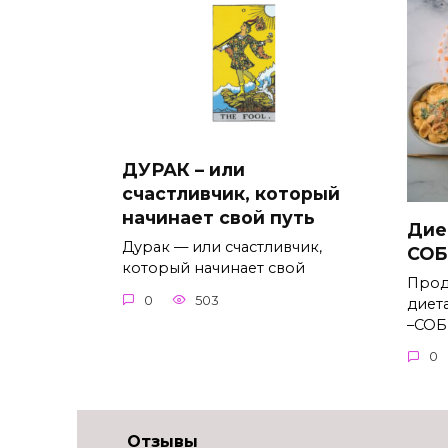
ДУРАК – или
счастливчик, который
начинает свой путь
Дие
Дурак — или счастливчик,
СОБ
который начинает свой
Прод
0
503
диет
–СОБ
0
Отзывы