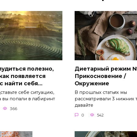
лудиться полезно,
Диетарный режим 
 как появляется
Прикосновение /
с найти себя…
Окружение
ставьте себе ситуацию,
В прошлых статьях мы
а вы попали в лабиринт
рассматривали 3 нижних т
давайте
366
0
542