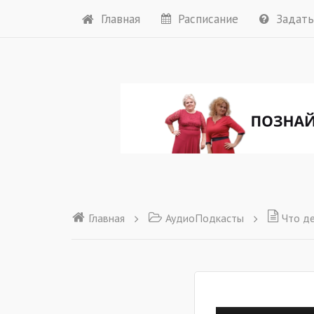
Главная
Расписание
Задать
Главная
АудиоПодкасты
Что де